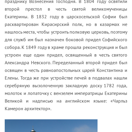
празднику Вознесения Господня. В 1804 году освятили
второй престол в честь святой великомученицы
Екатерины. В 1832 году в царскосельской Софии был
расквартирован Кирасирский полк, но в казармах не
нашлось места, чтобы устроить полковую церковь, поэтому
для служб им был назначен боковой придел Софийского
собора. К 1849 году в храме прошла реконструкция и был
устроен еще один придел, освященный в честь святого
Александра Невского. Переделанный второй придел был
освящен в честь равноапостольных царей Константина и
Елены. Тогда же при устройстве печей в подвалах нашли
серебряную вызолоченную закладную доску 1782 года,
молоток и лопаточку с вензелем императрицы Екатерины
Великой и надписью на английском языке: «Чарльз
Камерон архитектор».