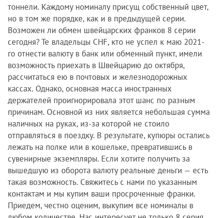
тоннели. Каждому номиналу присущ собственный цвет,
но в том же порядке, как и в предыдущей серии.
Возможен ли обмен швейцарских франков 8 серии
сегодня? Те владельцы CHF, кто не успел к маю 2021-
го отнести валюту в банк или обменный пункт, имели
возможность приехать в Швейцарию до октября,
рассчитаться ею в почтовых и железнодорожных
кассах. Однако, основная масса иностранных
держателей проигнорировала этот шанс по разным
причинам. Основной из них является небольшая сумма
наличных на руках, из-за которой не стоило
отправляться в поездку. В результате, купюры остались
лежать на полке или в кошельке, превратившись в
сувенирные экземпляры. Если хотите получить за
вышедшую из оборота валюту реальные деньги — есть
такая возможность. Свяжитесь с нами по указанным
контактам и мы купим ваши просроченные франки.
Приедем, честно оценим, выкупим все номиналы в
любом количестве. Нас интересует не только 8 серия