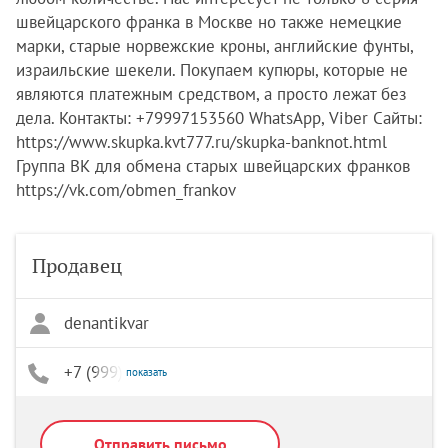
швейцарского франка в Москве но также немецкие
марки, старые норвежские кроны, английские фунты,
израильские шекели. Покупаем купюры, которые не
являются платежным средством, а просто лежат без
дела. Контакты: +79997153560 WhatsApp, Viber Сайты:
https://www.skupka.kvt777.ru/skupka-banknot.html
Группа ВК для обмена старых швейцарских франков
https://vk.com/obmen_frankov
Продавец
denantikvar
+7 (999) 715-35-60
показать
Отправить письмо