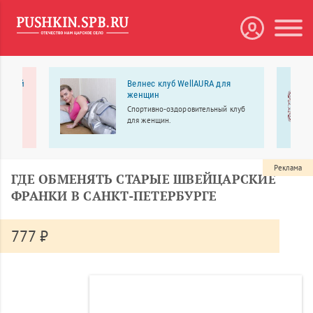
нарный
Велнес клуб WellAURA для
женщин
ый
Спортивно-оздоровительный клуб
ентр
для женщин.
 и
Реклама
ГДЕ ОБМЕНЯТЬ СТАРЫЕ ШВЕЙЦАРСКИЕ
ФРАНКИ В САНКТ-ПЕТЕРБУРГЕ
777 ₽