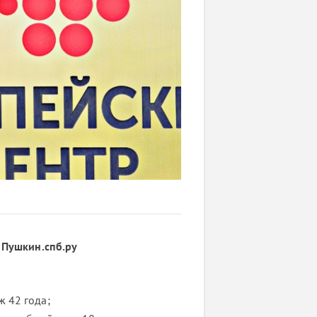
а
Пушкин.спб.ру
ж 42 года;