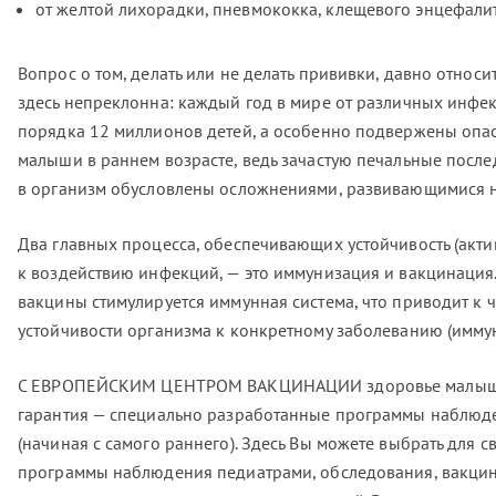
от желтой лихорадки, пневмококка, клещевого энцефалит
Вопрос о том, делать или не делать прививки, давно относи
здесь непреклонна: каждый год в мире от различных инф
порядка 12 миллионов детей, а особенно подвержены опа
малыши в раннем возрасте, ведь зачастую печальные посл
в организм обусловлены осложнениями, развивающимися н
Два главных процесса, обеспечивающих устойчивость (акт
к воздействию инфекций, — это иммунизация и вакцинация.
вакцины стимулируется иммунная система, что приводит к 
устойчивости организма к конкретному заболеванию (иммун
С ЕВРОПЕЙСКИМ ЦЕНТРОМ ВАКЦИНАЦИИ здоровье малышей
гарантия — специально разработанные программы наблюден
(начиная с самого раннего). Здесь Вы можете выбрать для 
программы наблюдения педиатрами, обследования, вакцин