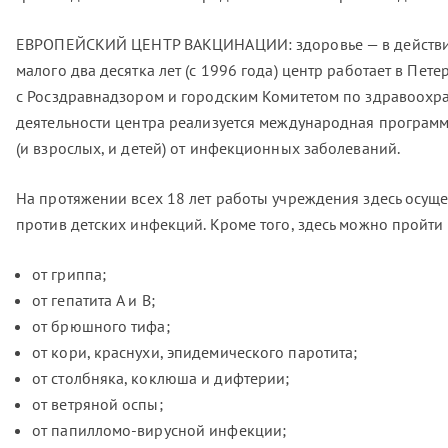
ЕВРОПЕЙСКИЙ ЦЕНТР ВАКЦИНАЦИИ: здоровье — в действит
малого два десятка лет (с 1996 года) центр работает в Пете
с Росздравнадзором и городским Комитетом по здравоохра
деятельности центра реализуется международная программ
(и взрослых, и детей) от инфекционных заболеваний.
На протяжении всех 18 лет работы учреждения здесь осущ
против детских инфекций. Кроме того, здесь можно пройти
от гриппа;
от гепатита A и B;
от брюшного тифа;
от кори, краснухи, эпидемического паротита;
от столбняка, коклюша и дифтерии;
от ветряной оспы;
от папилломо-вирусной инфекции;