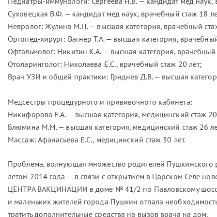
Педиатры-иммунологи: Сергеева Н.В. — кандидат мед наук, 
Суховецкая В.Ф. — кандидат мед наук, врачебный стаж 18 ле
Невролог: Жулина М.П. — высшая категория, врачебный стаж
Ортопед-хирург: Вагнер Т.А. — высшая категория, врачебный
Офтальмолог: Никитин К.А. — высшая категория, врачебный 
Отоларинголог: Николаева Е.С., врачебный стаж 20 лет;
Врач УЗИ и общей практики: Гриднев Д.В. — высшая категор
Медсестры процедурного и прививочного кабинета:
Никифорова Е.А. — высшая категория, медицинский стаж 20
Блюмина М.М. — высшая категория, медицинский стаж 26 ле
Массаж: Афанасьева Е.С., медицинский стаж 30 лет.
Проблема, волнующая множество родителей Пушкинского р
летом 2014 года — в связи с открытием в Царском Селе н
ЦЕНТРА ВАКЦИНАЦИИ в доме № 41/2 по Павловскому шоссе.
и маленьких жителей города Пушкин отпала необходимость
тратить дополнительные средства на вызов врача на дом.