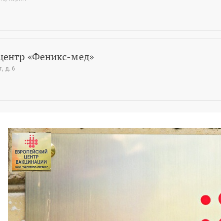
центр «Феникс-мед»
 д. 6