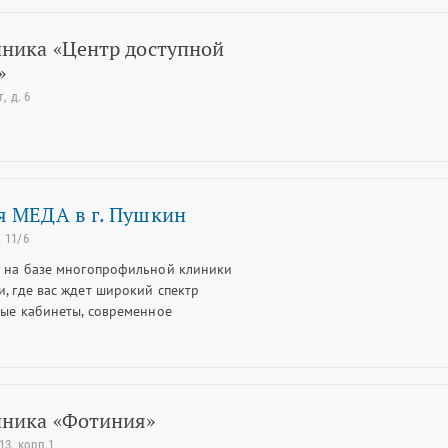
иника «Центр доступной
»
 д. 6
я МЕДА в г. Пушкин
 11/6
г на базе многопрофильной клиники
, где вас ждет широкий спектр
ные кабинеты, современное
иника «Фотиния»
13, корп.1