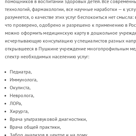
помощников в воспитании здоровых детей. Все современн
технологий, фармакологии, все научные наработки — к услу
разумеется, о качестве этих услуг беспокоиться нет смысла: 
что проверено, одобрено и разрешено к применению в Рос
можно оформить медицинскую карту в дошкольное учрежде
исчерпывающую консультацию у специалистов разных напр
открывшееся в Пушкине учреждение многопрофильным м
спектр необходимых населению услуг:
Педиатра,
Иммунолога,
Окулиста,
Невролога,
ЛОРа,
Хирурга,
Врача ультразвуковой диагностики,
Врача общей практики,
Забор анализов в центре и на дому