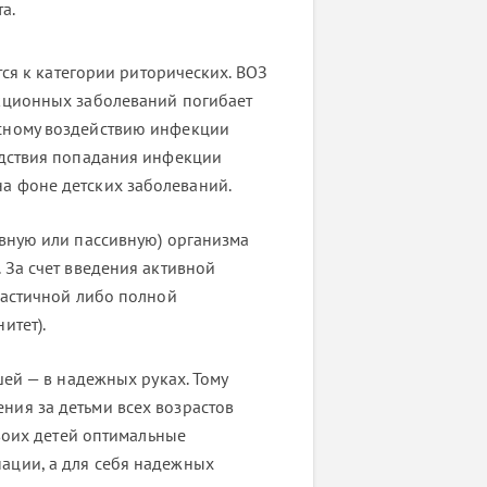
а.
тся к категории риторических. ВОЗ
екционных заболеваний погибает
сному воздействию инфекции
едствия попадания инфекции
а фоне детских заболеваний.
ивную или пассивную) организма
 За счет введения активной
частичной либо полной
итет).
 — в надежных руках. Тому
ия за детьми всех возрастов
своих детей оптимальные
ации, а для себя надежных