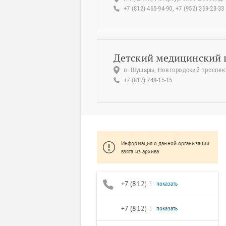
+7 (812) 465-94-90, +7 (952) 369-23-33
Детский медицинский 
п. Шушары, Новгородский проспект,
+7 (812) 748-15-15
Информация о данной организации
взята из архива
+7 (812) 320-68-51
показать
+7 (812) 327-55-01
показать