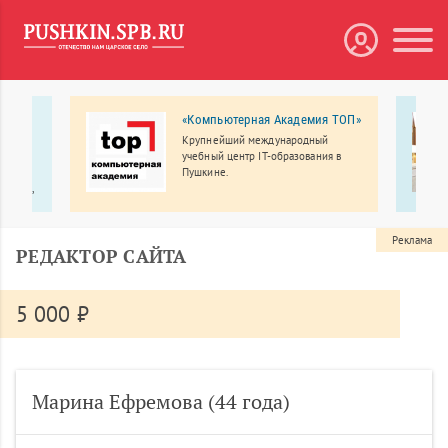
 МЕДА
«Компьютерная Академия ТОП»
Крупнейший международный
рбург
учебный центр IT-образования в
линики
Пушкине.
ологии,
еменное
Реклама
РЕДАКТОР САЙТА
5 000 ₽
Марина Ефремова (44 года)