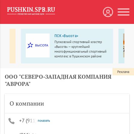
ьный
ПСК «Высота»
Пулковский спортивный кластер
 центр
«Высота» — крупнейший
о
многофункциональный спортивный
комплекс в Пушкинском районе
Санкт-Петербурга.
Реклама
ООО "СЕВЕРО-ЗАПАДНАЯ КОМПАНИЯ
"АВРОРА"
О компании
+7 (911) 110-34-92, +7 (812) 309-33-55, +7
показать