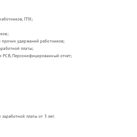
работников, ГПХ;
ков;
и прочих удержаний работников;
аработной платы;
 РСВ, Персонифицированный отчет;
 заработной платы от 3 лет.