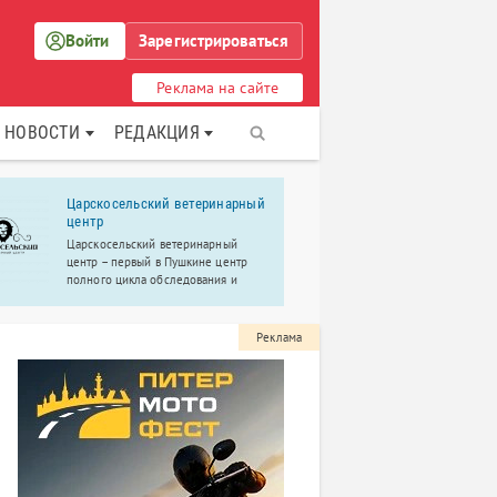
Войти
Зарегистрироваться
Реклама на сайте
НОВОСТИ
РЕДАКЦИЯ
Царскосельский ветеринарный
Сеть сало
центр
«Ориона»
Царскосельский ветеринарный
Парикмахерс
центр – первый в Пушкине центр
сервис. Косм
полного цикла обследования и
программы, 
лечения.
Реклама