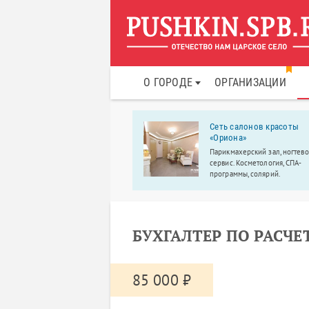
О ГОРОДЕ
ОРГАНИЗАЦИИ
скосельский ветеринарный
Сеть салонов красоты
тр
«Ориона»
скосельский ветеринарный
Парикмахерский зал, ногтев
р – первый в Пушкине центр
сервис. Косметология, СПА-
ого цикла обследования и
программы, солярий.
ния.
БУХГАЛТЕР ПО РАСЧ
85 000 ₽