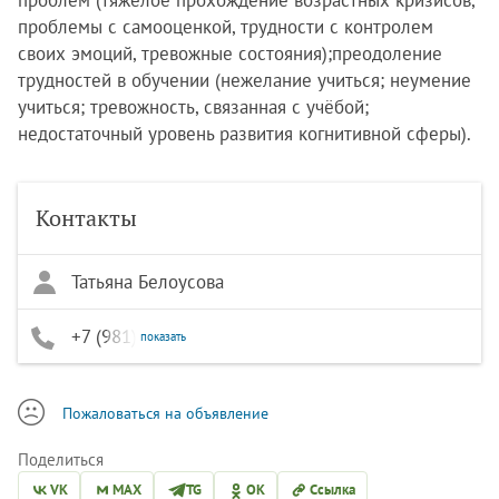
проблем (тяжелое прохождение возрастных кризисов,
проблемы с самооценкой, трудности с контролем
своих эмоций, тревожные состояния);преодоление
трудностей в обучении (нежелание учиться; неумение
учиться; тревожность, связанная с учёбой;
недостаточный уровень развития когнитивной сферы).
Контакты
Татьяна Белоусова
+7 (981) 714-12-68
показать
Пожаловаться на объявление
Поделиться
VK
MAX
TG
OK
Ссылка