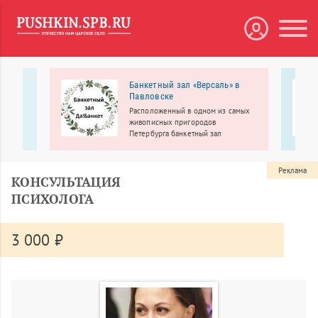
Банкетный зал «Версаль» в
кий
Павловске
т им.
Расположенный в одном из самых
живописных пригородов
Петербурга банкетный зал
етский
«Версаль» приглашает провести
. И.
свадьбу, юбилей, выпускной, день
 в
рождения, корпоратив, детский
Реклама
КОНСУЛЬТАЦИЯ
дии и
праздник и другие мероприятия
мых
ПСИХОЛОГА
3 000 ₽