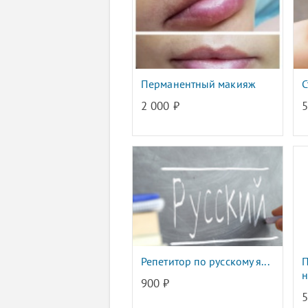
Перманентный макияж
С
2 000 ₽
5
Репетитор по русскому я...
П
н
900 ₽
5