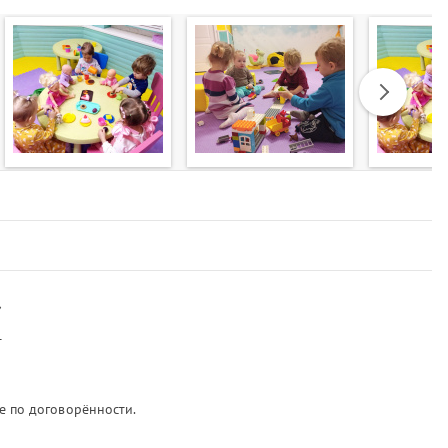
Next
»
т
е по договорённости.