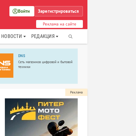
Войти
Зарегистрироваться
Реклама на сайте
НОВОСТИ
РЕДАКЦИЯ
DNS
ООО "Авто
Сеть магазинов цифровой и бытовой
Компания "Ав
техники
2005 года и 
стандартные
автомобилей
индивидуаль
Реклама