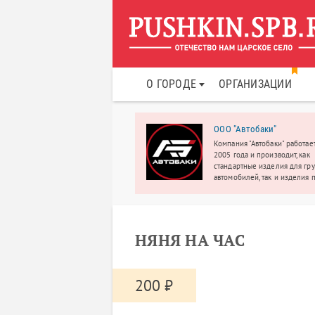
О ГОРОДЕ
ОРГАНИЗАЦИИ
S
ООО "Автобаки"
 магазинов цифровой и бытовой
Компания "Автобаки" работает
ники
2005 года и производит, как
стандартные изделия для гр
автомобилей, так и изделия 
индивидуальному заказу.
НЯНЯ НА ЧАС
200 ₽