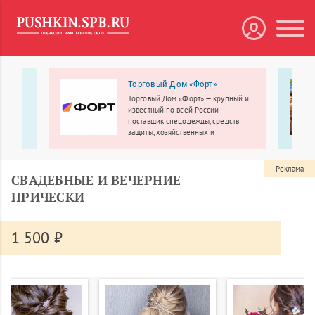
дный
Торговый Дом «Форт»
Торговый Дом «Форт» — крупный и
OП»
известный по всей России
ения,
поставщик спецодежды, средств
защиты, хозяйственных и
строительных товаров по оптовым
ценам.
ы; 90%
Реклама
СВАДЕБНЫЕ И ВЕЧЕРНИЕ
нное
ПРИЧЕСКИ
1 500 ₽