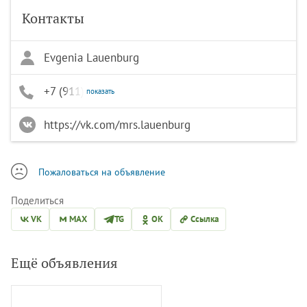
Контакты
Evgenia Lauenburg
+7 (911) 106-50-50
показать
https://vk.com/mrs.lauenburg
Пожаловаться на объявление
Поделиться
VK
MAX
TG
OK
Ссылка
Ещё объявления