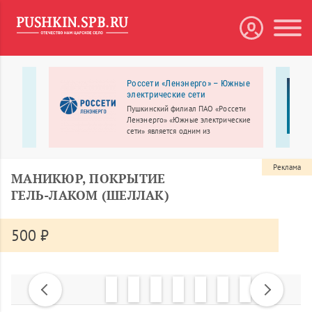
Россети «Ленэнерго» – Южные
электрические сети
 с
Пушкинский филиал ПАО «Россети
узовых
Ленэнерго» «Южные электрические
по
сети» является одним из
крупнейших в России. Обслуживает
4 района электросетей: Пушкинский,
Колпинский, Красносельский и
Реклама
МАНИКЮР, ПОКРЫТИЕ
Петродворцовый.
ГЕЛЬ-ЛАКОМ (ШЕЛЛАК)
500 ₽
Previous
Next