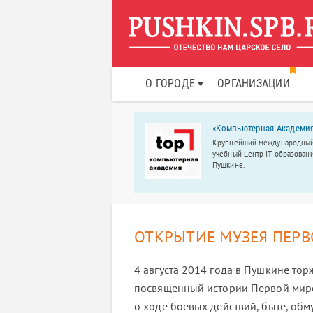
О ГОРОДЕ
ОРГАНИЗАЦИИ
бный центр «Мефодий»
«Компьютерная Академи
бный центр «Мефодий» – это
Крупнейший международны
ная школа и подготовка к ОГЭ/
учебный центр IT-образовани
в Шушарах, Славянке и
Пушкине.
пино.
ОТКРЫТИЕ МУЗЕЯ ПЕРВ
4 августа 2014 года в Пушкине тор
посвященный истории Первой миро
о ходе боевых действий, быте, об