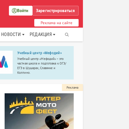
Войти
Зарегистрироваться
Реклама на сайте
НОВОСТИ
РЕДАКЦИЯ
Учебный центр «Мефодий»
«Компьюте
Учебный центр «Мефодий» – это
Крупнейший
частная школа и подготовка к ОГЭ/
учебный цен
ЕГЭ в Шушарах, Славянке и
Пушкине.
Колпино.
Реклама