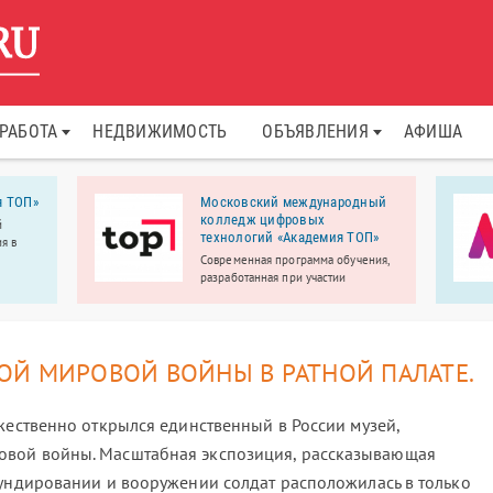
РАБОТА
НЕДВИЖИМОСТЬ
ОБЪЯВЛЕНИЯ
АФИША
я ТОП»
Московский международный
колледж цифровых
й
технологий «Академия TOП»
я в
Современная программа обучения,
разработанная при участии
экспертов из IT компаний;
преподаватели-практики,
действующие IT-специалисты; 90%
практики, на выходе собственное
ОЙ МИРОВОЙ ВОЙНЫ В РАТНОЙ ПАЛАТЕ.
портфолио.
жественно открылся единственный в России музей,
вой войны. Масштабная экспозиция, рассказывающая
мундировании и вооружении солдат расположилась в только