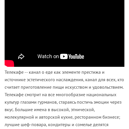
Телекафе -- канал о еде как элементе престижа и
источнике эстетического наслаждения, канал для всех, кто
считает приготовление пищи искусством и удовольствием.
Телекафе смотрит на все многообразие национальных
культур глазами гурманов, стараясь постичь эмоции через
вкус. Большие имена в высокой, этнической,
молекулярной и авторской кухне, ресторанном бизнесе;
лучшие шеф-повара, кондитеры и сомелье делятся