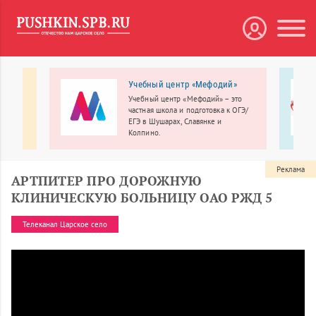
нтр
Учебный центр «Мефодий»
Учебный центр «Мефодий» – это
частная школа и подготовка к ОГЭ/
ЕГЭ в Шушарах, Славянке и
Колпино.
Реклама
АРТПИТЕР ПРО ДОРОЖНУЮ
КЛИНИЧЕСКУЮ БОЛЬНИЦУ ОАО РЖД 5
Телеканал Царское село