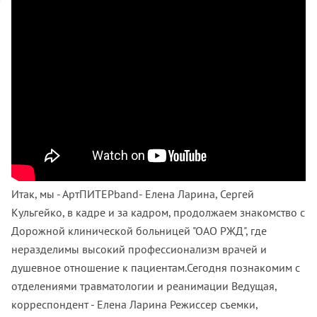
Итак, мы - АртПИТЕРband- Елена Ларина, Сергей
Кульгейко, в кадре и за кадром, продолжаем знакомство с
Дорожной клинической больницей "ОАО РЖД", где
неразделимы высокий профессионализм врачей и
душевное отношение к пациентам.Сегодня познакомим с
отделениями травматологии и реанимации Ведущая,
корреспондент - Елена Ларина Режиссер съемки,