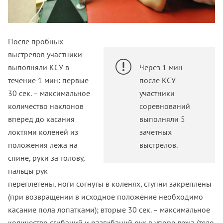
После пробных
выстрелов участники
выполняли КСУ в
Через 1 мин
течение 1 мин: первые
после КСУ
30 сек. – максимальное
участники
количество наклонов
соревнований
вперед до касания
выполняли 5
локтями коленей из
зачетных
положения лежа на
выстрелов.
спине, руки за голову,
пальцы рук
переплетены, ноги согнуты в коленях, ступни закреплены
(при возвращении в исходное положение необходимо
касание пола лопатками); вторые 30 сек. – максимальное
количество сгибаний и разгибаний рук в упоре лежа (тело