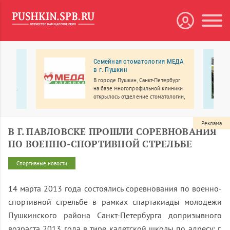
ой
Семейная стоматология МЕДА
ентр
в г. Пушкин
В городе Пушкин, Санкт-Петербург
лагерь.
на базе многопрофильной клиники
слых и
открылось отделение стоматологии,
где вас ждет широкий спектр
стоматологических услуг,
просторные кабинеты, современное
Реклама
В Г. ПАВЛОВСКЕ ПРОШЛИ СОРЕВНОВАНИЯ
оборудование.
ПО ВОЕННО-СПОРТИВНОЙ СТРЕЛЬБЕ
Спортивные новости
14 марта 2013 года состоялись соревнования по военно-
спортивной стрельбе в рамках спартакиады молодежи
Пушкинского района Санкт-Петербурга допризывного
возраста 2013 года в тире кадетской школы по адресу: г.