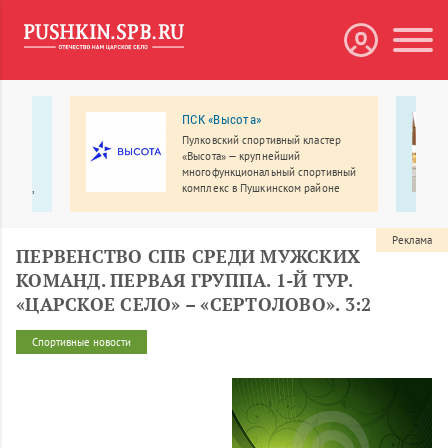
 МЕДА
ПСК «Высота»
Пулковский спортивный кластер
рбург
«Высота» — крупнейший
линики
многофункциональный спортивный
ологии,
комплекс в Пушкинском районе
Санкт-Петербурга.
еменное
Реклама
ПЕРВЕНСТВО СПБ СРЕДИ МУЖСКИХ
КОМАНД. ПЕРВАЯ ГРУППА. 1-Й ТУР.
«ЦАРСКОЕ СЕЛО» – «СЕРТОЛОВО». 3:2
Спортивные новости