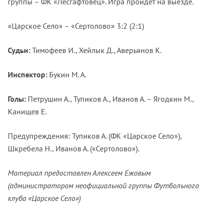
группы – ФК «Лесгафтовец». Игра пройдёт на выезде.
«Царское Село» – «Сертолово» 3:2 (2:1)
Судьи:
Тимофеев И., Хейлык Д., Аверьянов К.
Инспектор:
Букин М. А.
Голы:
Петрушин А., Тупиков А., Иванов А. – Ягодкин М.,
Канищев Е.
Предупреждения: Тупиков А. (ФК «Царское Село»),
Шкребела Н., Иванов А. («Сертолово»).
Материал предоставлен Алексеем Ежовым
(администратором неофициальной группы Футбольного
клуба «Царское Село»)