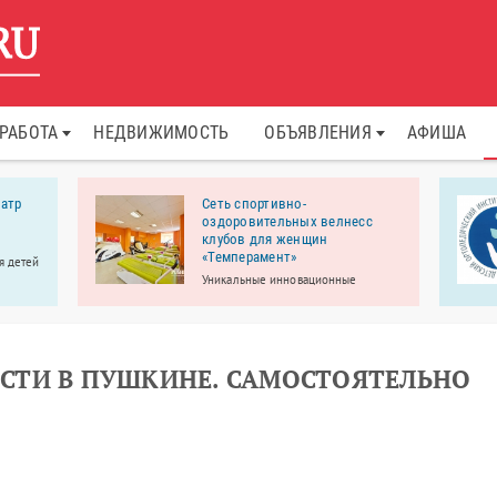
РАБОТА
НЕДВИЖИМОСТЬ
ОБЪЯВЛЕНИЯ
АФИША
атр
Сеть спортивно-
оздоровительных велнесс
клубов для женщин
«Темперамент»
я детей
Уникальные инновационные
ли-
тренажеры помогут вам всегда быть
1 года,
в отличной форме, без
мастер-
изнурительных тренировок, с
пользой и удовольствием!
СТИ В ПУШКИНЕ. САМОСТОЯТЕЛЬНО