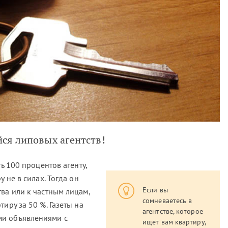
йся липовых агентств!
ть 100 процентов агенту,
у не в силах. Тогда он
Если вы
ва или к частным лицам,
сомневаетесь в
иру за 50 %. Газеты на
агентстве, которое
ми объявлениями с
ищет вам квартиру,