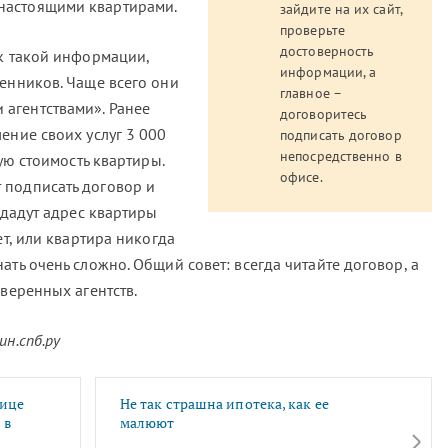
настоящими квартирами.
зайдите на их сайт,
проверьте
достоверность
 к такой информации,
информации, а
шенников. Чаще всего они
главное –
агентствами». Ранее
договоритесь
ение своих услуг 3 000
подписать договор
непосредственно в
ную стоимость квартиры.
офисе.
 подписать договор и
 дадут адрес квартиры
ет, или квартира никогда
ать очень сложно. Общий совет: всегда читайте договор, а
оверенных агентств.
н.спб.ру
лице
Не так страшна ипотека, как ее
 в
малюют