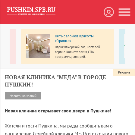
кции
Сеть салонов красоты
«Ориона»
Парикмахерский зал, ногтевой
ение
сервис. Косметология, СПА-
программы, солярий.
и.
Реклама
НОВАЯ КЛИНИКА "МЕДА" В ГОРОДЕ
ПУШКИН!
Новости компаний
Новая клиника открывает свои двери в Пушкине!
Жители и гости Пушкина, мы рады сообщить вам о
расширении Семейной клиники МЕДА и открытии нового