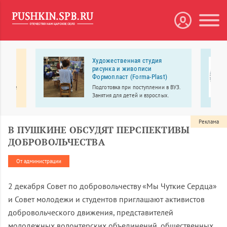
ий
Художественная студия
рисунка и живописи
Формопласт (Forma-Plast)
ентр
цинские
Подготовка при поступлении в ВУЗ.
ая
Занятия для детей и взрослых.
о
сенале
Реклама
В ПУШКИНЕ ОБСУДЯТ ПЕРСПЕКТИВЫ
ДОБРОВОЛЬЧЕСТВА
От администрации
2 декабря Совет по добровольчеству «Мы Чуткие Сердца»
и Совет молодежи и студентов приглашают активистов
добровольческого движения, представителей
молодежных волонтерских объединений, общественных