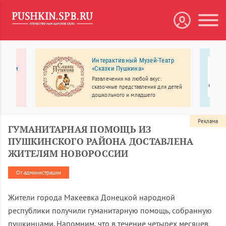
ии,
Интерактивный Музей-Театр
икации
«Сказки Пушкина»
Развлечения на любой вкус:
сказочные представления для детей
ии «В
дошкольного и младшего
школьного возраста, спектакли-
акже
интерактивы для малышей от 1 года,
 –
учебные творческие студии, мастер-
Реклама
ГУМАНИТАРНАЯ ПОМОЩЬ ИЗ
классы.
ПУШКИНСКОГО РАЙОНА ДОСТАВЛЕНА
ЖИТЕЛЯМ НОВОРОССИИ
От администрации
Жители города Макеевка Донецкой народной
республики получили гуманитарную помощь, собранную
пушкинцами. Напомним, что в течение четырех месяцев