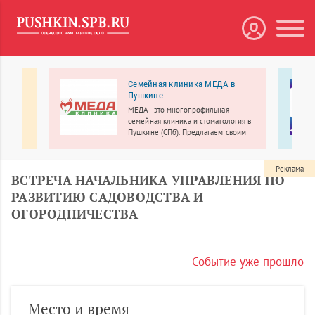
Семейная клиника МЕДА в
Пушкине
)
МЕДА - это многопрофильная
в ВУЗ.
семейная клиника и стоматология в
х.
Пушкине (СПб). Предлагаем своим
пациентам широкий спектр
медицинских услуг на совершенно
новом качественном уровне.
Реклама
ВСТРЕЧА НАЧАЛЬНИКА УПРАВЛЕНИЯ ПО
РАЗВИТИЮ САДОВОДСТВА И
ОГОРОДНИЧЕСТВА
Событие уже прошло
Место и время