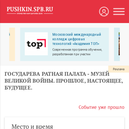
нарный
Московский международный
колледж цифровых
технологий «Академия TOП»
ый
ентр
Современная программа обучения,
 и
разработанная при участии
экспертов из IT компаний;
преподаватели-практики,
действующие IT-специалисты; 90%
Реклама
ГОСУДАРЕВА РАТНАЯ ПАЛАТА - МУЗЕЙ
практики, на выходе собственное
портфолио.
ВЕЛИКОЙ ВОЙНЫ. ПРОШЛОЕ, НАСТОЯЩЕЕ,
БУДУЩЕЕ.
Событие уже прошло
Место и время