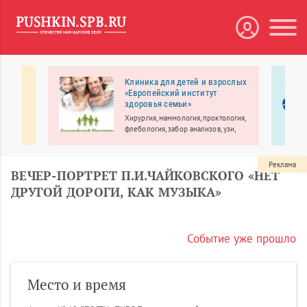
Клиника для детей и взрослых
кий
«Европейский институт
т им.
здоровья семьи»
Хирургия, маммология, проктология,
флебология, забор анализов, узи,
етский
выезд врача на дом.
. И.
 в
Реклама
ВЕЧЕР-ПОРТРЕТ П.И.ЧАЙКОВСКОГО «НЕТ
дии и
мых
ДРУГОЙ ДОРОГИ, КАК МУЗЫКА»
Событие уже прошло
Место и время