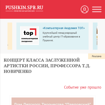
 МЕДА
«Компьютерная Академия ТОП»
Крупнейший международный
рбург
учебный центр IT-образования в
линики
Пушкине.
ологии,
еменное
Реклама
КОНЦЕРТ КЛАССА ЗАСЛУЖЕННОЙ
АРТИСТКИ РОССИИ, ПРОФЕССОРА Т.Д.
НОВИЧЕНКО
Событие уже прошло