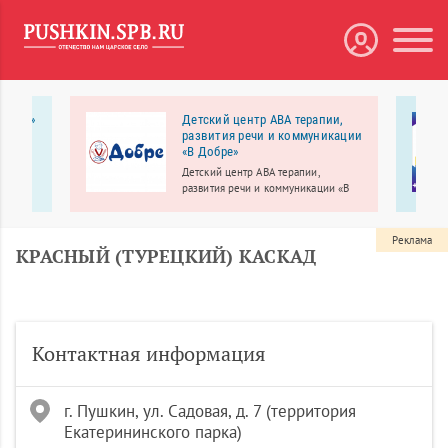
я ТОП»
Детский центр АВА терапии,
развития речи и коммуникации
й
«В Добре»
я в
Детский центр АВА терапии,
развития речи и коммуникации «В
Добре» работает для детей с
особенностями развития, а также
для их обычных сверстников –
Реклама
КРАСНЫЙ (ТУРЕЦКИЙ) КАСКАД
братьев, сестер, друзей.
Контактная информация
г. Пушкин, ул. Садовая, д. 7 (территория
Екатерининского парка)