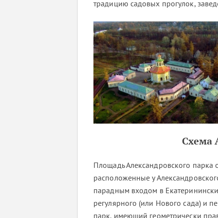
традицию садовых прогулок, заве
Схема 
Площадь Александровского парка о
расположенные у Александровского
парадным входом в Екатерининский
регулярного (или Нового сада) и п
парк, имеющий геометрически прав