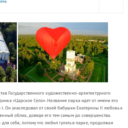
день
став Государственного художественно-архитектурного
ника «Царское Село». Название парка идет от имени его
I. Он унаследовал от своей бабушки Екатерины II любовь к
енный облик, доведя его тем самым до совершенства.
 для себя, потому что любил гулять в парке, продолжая