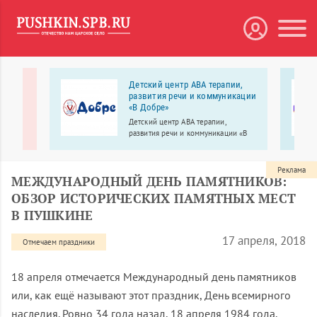
рк
Детский центр АВА терапии,
развития речи и коммуникации
«В Добре»
ирский
аммой
Детский центр АВА терапии,
развития речи и коммуникации «В
Добре» работает для детей с
особенностями развития, а также
для их обычных сверстников –
Реклама
МЕЖДУНАРОДНЫЙ ДЕНЬ ПАМЯТНИКОВ:
братьев, сестер, друзей.
ОБЗОР ИСТОРИЧЕСКИХ ПАМЯТНЫХ МЕСТ
В ПУШКИНЕ
17 апреля, 2018
Отмечаем праздники
18 апреля отмечается Международный день памятников
или, как ещё называют этот праздник, День всемирного
наследия. Ровно 34 года назад, 18 апреля 1984 года,