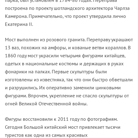
парка, был установлен в 1784-86 годах. Переправа
построена по проекту шотландского архитектора Чарлза
Камерона. Примечательно, что проект утвердила лично
Екатерина II.
Мост выполнен из розового гранита. Переправу украшают
13 ваз, похожих на амфоры, и кованые ветви кораллов. В
1860 году мост украсили четырьмя фигурами китайцев,
одетых в национальные костюмы и держащих в руках
фонарики на палках. Первые скульптуры были
изготовлены из известняка, так что они быстро обветшали
и разрушились. Их оперативно заменили цинковыми
фигурами. Впрочем, укрепление не спасло скульптуры от
огней Великой Отечественной войны.
Фигуры восстановили к 2011 году по фотографиям.
Сегодня Большой китайский мост привлекает тысячи
туристов как одна из самых красивых