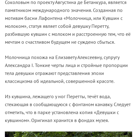
Соколовым по проекту Августина де Бетанкура, является
памятником международного значения. Созданная по
мотивам басни Лафонтена «Молочница, или Кувшин с
молоком», статуя являет собой девушку Перетту,
разбившую кувшин с молоком и расстроенную тем, что её
мечтам о счастливом будущем не суждено сбыться.
Молочница похожа на Елизавету Алексеевну, супругу
Александра I. Тонкие черты лица и стройные пропорции
тела девушки отражают представления эпохи
классицизма об идеальной, совершенной красоте.
Из кувшина, лежащего у ног Перетты, течёт вода,
стекающая в сообщающуюся с фонтаном канавку. Следует
отметить, что в парке установлена копия «Девушки с
кувшином». Оригинал хранится в фондах музея.