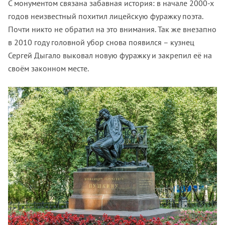
С монументом связана забавная история: в начале 2000-х
годов неизвестный похитил лицейскую фуражку поэта.
Почти никто не обратил на это внимания. Так же внезапно
в 2010 году головной убор снова появился – кузнец
Сергей Дыгало выковал новую фуражку и закрепил её на
своём законном месте.